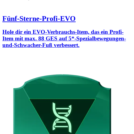
Fünf-Sterne-Profi-EVO
Hole dir ein EVO-Verbrauchs-Item, das ein Profi-
Item mit max. 88 GES auf 5*-Spezialbewegungen-
und-Schwacher-Fuß verbessert.