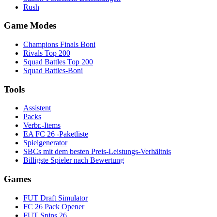
Rush
Game Modes
Champions Finals Boni
Rivals Top 200
Squad Battles Top 200
Squad Battles-Boni
Tools
Assistent
Packs
Verbr.-Items
EA FC 26 -Paketliste
Spielgenerator
SBCs mit dem besten Preis-Leistungs-Verhältnis
Billigste Spieler nach Bewertung
Games
FUT Draft Simulator
FC 26 Pack Opener
FUT Spins 26