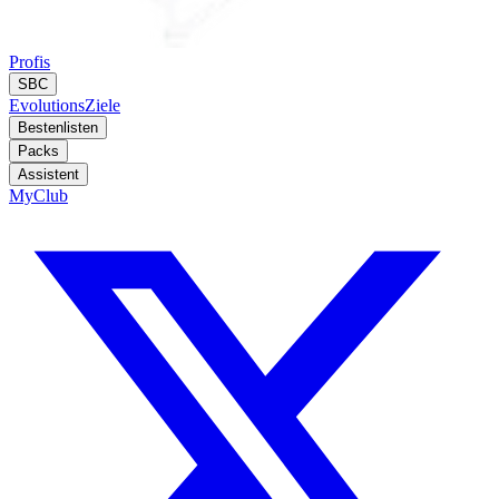
Profis
SBC
Evolutions
Ziele
Bestenlisten
Packs
Assistent
MyClub