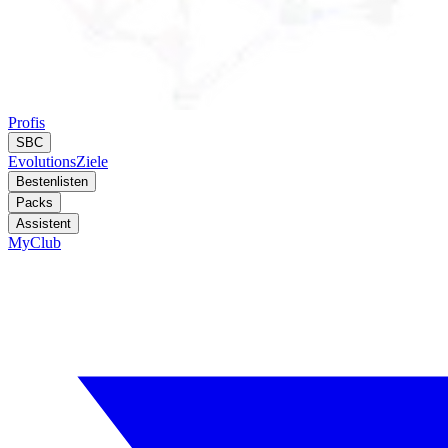
Profis
SBC
Evolutions
Ziele
Bestenlisten
Packs
Assistent
MyClub