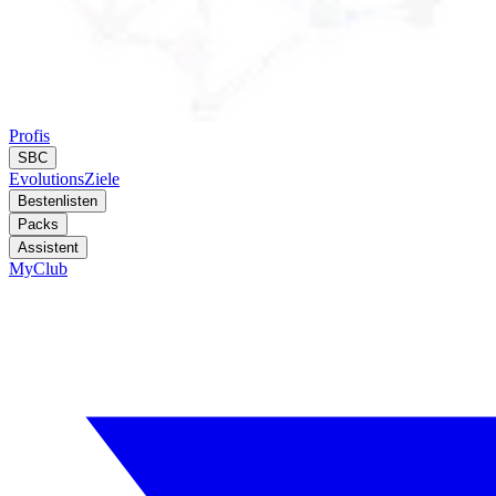
Profis
SBC
Evolutions
Ziele
Bestenlisten
Packs
Assistent
MyClub