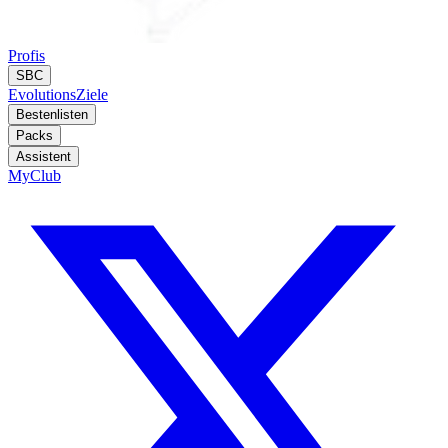
Profis
SBC
Evolutions
Ziele
Bestenlisten
Packs
Assistent
MyClub