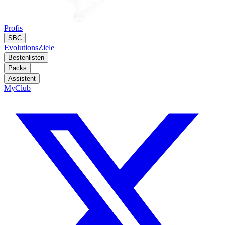
Profis
SBC
Evolutions
Ziele
Bestenlisten
Packs
Assistent
MyClub