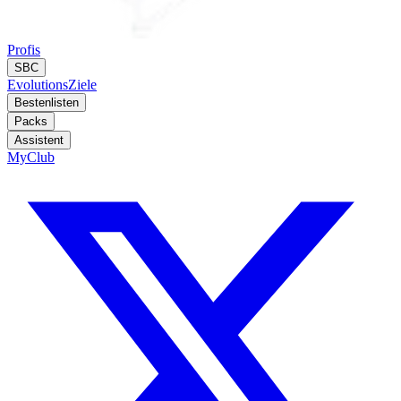
Profis
SBC
Evolutions
Ziele
Bestenlisten
Packs
Assistent
MyClub