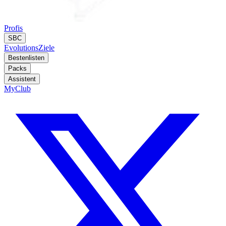
Profis
SBC
Evolutions
Ziele
Bestenlisten
Packs
Assistent
MyClub