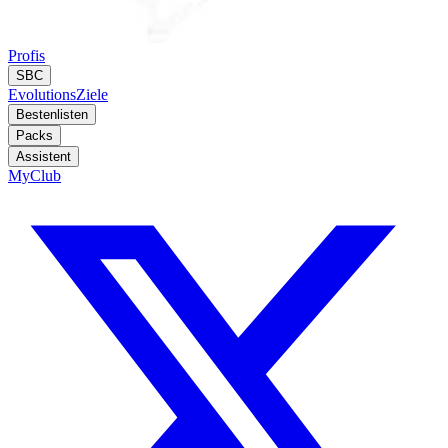
Profis
SBC
Evolutions
Ziele
Bestenlisten
Packs
Assistent
MyClub