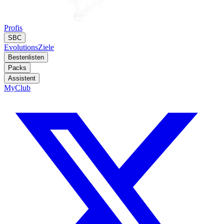
Profis
SBC
Evolutions
Ziele
Bestenlisten
Packs
Assistent
MyClub