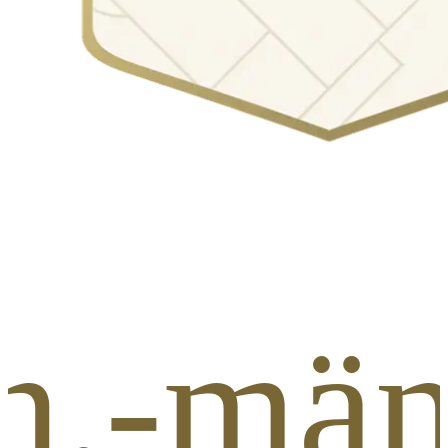
n.-mä