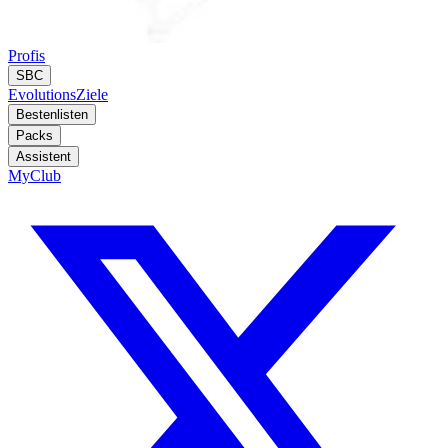
Profis
SBC
Evolutions
Ziele
Bestenlisten
Packs
Assistent
MyClub