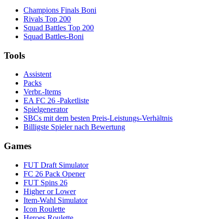
Champions Finals Boni
Rivals Top 200
Squad Battles Top 200
Squad Battles-Boni
Tools
Assistent
Packs
Verbr.-Items
EA FC 26 -Paketliste
Spielgenerator
SBCs mit dem besten Preis-Leistungs-Verhältnis
Billigste Spieler nach Bewertung
Games
FUT Draft Simulator
FC 26 Pack Opener
FUT Spins 26
Higher or Lower
Item-Wahl Simulator
Icon Roulette
Heroes Roulette