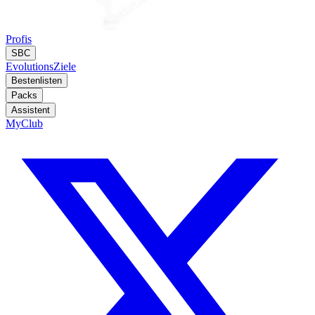
Profis
SBC
Evolutions
Ziele
Bestenlisten
Packs
Assistent
MyClub