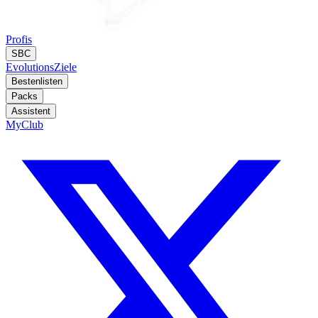
Profis
SBC
Evolutions
Ziele
Bestenlisten
Packs
Assistent
MyClub