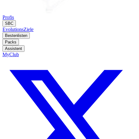
Profis
SBC
Evolutions
Ziele
Bestenlisten
Packs
Assistent
MyClub