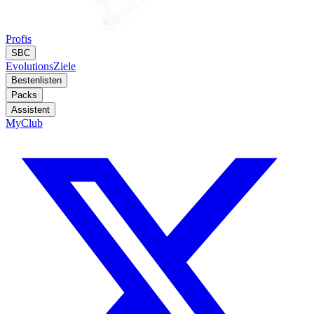
Profis
SBC
Evolutions
Ziele
Bestenlisten
Packs
Assistent
MyClub