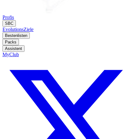
Profis
SBC
Evolutions
Ziele
Bestenlisten
Packs
Assistent
MyClub