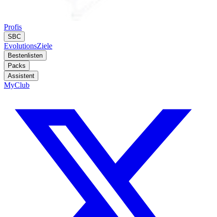
Profis
SBC
Evolutions
Ziele
Bestenlisten
Packs
Assistent
MyClub