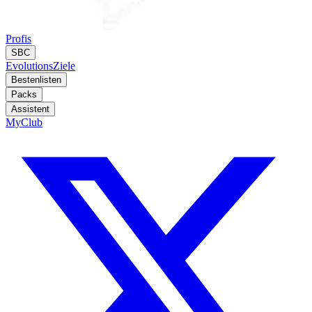
Profis
SBC
Evolutions
Ziele
Bestenlisten
Packs
Assistent
MyClub