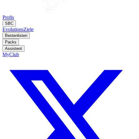
Profis
SBC
Evolutions
Ziele
Bestenlisten
Packs
Assistent
MyClub