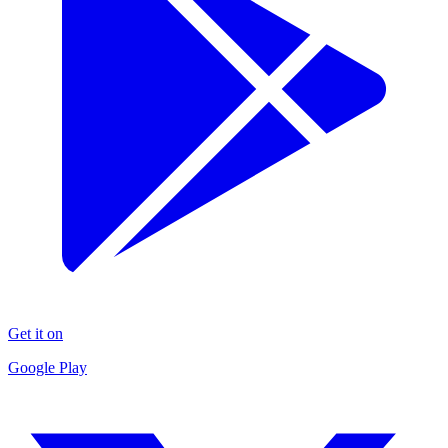
Get it on
Google Play