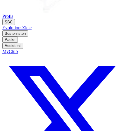
Profis
SBC
Evolutions
Ziele
Bestenlisten
Packs
Assistent
MyClub