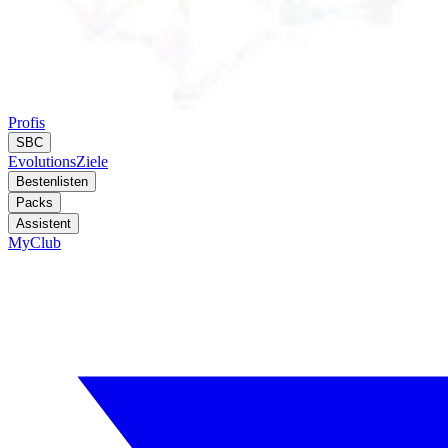
Profis
SBC
Evolutions
Ziele
Bestenlisten
Packs
Assistent
MyClub