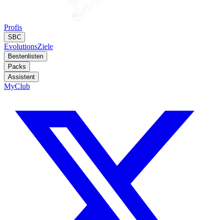
Profis
SBC
Evolutions
Ziele
Bestenlisten
Packs
Assistent
MyClub