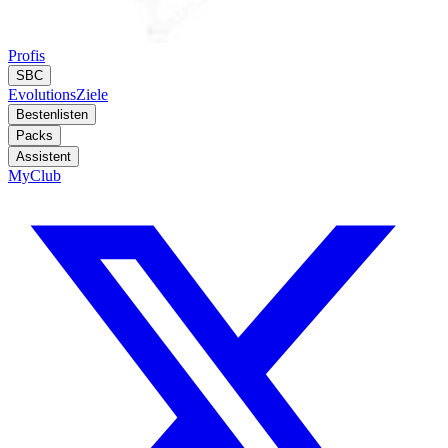
Profis
SBC
Evolutions
Ziele
Bestenlisten
Packs
Assistent
MyClub