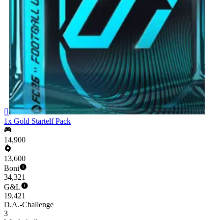

1x Gold Startelf Pack
14,900
13,600
Boni
34,321
G&L
19,421
D.A.-Challenge
3