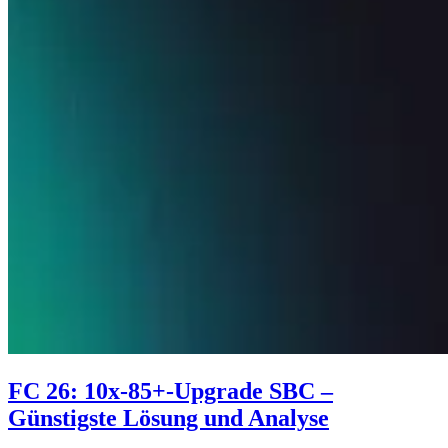
FC 26: 10x-85+-Upgrade SBC –
Günstigste Lösung und Analyse