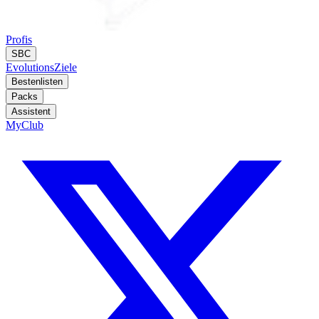
Profis
SBC
Evolutions
Ziele
Bestenlisten
Packs
Assistent
MyClub