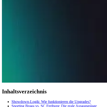
Inhaltsverzeichnis
Showdown-Logik: Wie funktionieren die Upgrades?
Sporting Braga vs. SC Freiburg: Die reale Ausgangslage