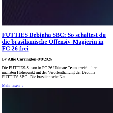
FUTTIES Debinha SBC: So schaltest du
die brasilianische Offensiv-Magierin in
FC 26 frei
By
Alfie Carrington
•
8/8/2026
Die FUTTIES-Saison in FC 26 Ultimate Team erreicht ihren
nächsten Höhepunkt mit der Veröffentlichung der Debinha
FUTTIES SBC . Die brasilianische Nat
...
Mehr lesen
→