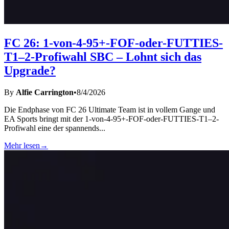
FC 26: 1-von-4-95+-FOF-oder-FUTTIES-
T1–2-Profiwahl SBC – Lohnt sich das
Upgrade?
By
Alfie Carrington
•
8/4/2026
Die Endphase von FC 26 Ultimate Team ist in vollem Gange und
EA Sports bringt mit der 1-von-4-95+-FOF-oder-FUTTIES-T1–2-
Profiwahl eine der spannends
...
Mehr lesen
→