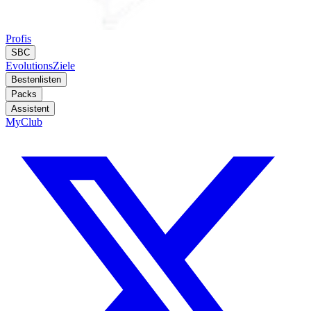
Profis
SBC
Evolutions
Ziele
Bestenlisten
Packs
Assistent
MyClub