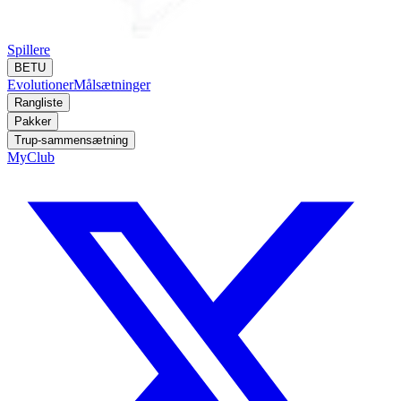
Spillere
BETU
Evolutioner
Målsætninger
Rangliste
Pakker
Trup-sammensætning
MyClub