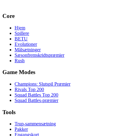
Core
Hjem
Spillere
BETU
Evolutioner
Målsætninger
Sæsonfremskridtspræmier
Rush
Game Modes
Champions: Slutspil Præmier
Rivals Top 200
Squad Battles Top 200
Squad Battles-præmier
Tools
Trup-sammensætning
Pakker
Engangskort