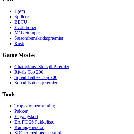
Hjem
Spillere
BETU
Evolutioner
Målsætninger
Sæsonfremskridtspræmier
Rush
Game Modes
Champions: Slutspil Præmier
Rivals Top 200
Squad Battles Top 200
Squad Battles-præmier
Tools
Trup-sammensætning
Pakker
Engangskort
EA FC 26 Pakkeliste
Kampgenerator
SBC'er med bedste værdi