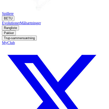
Spillere
BETU
Evolutioner
Målsætninger
Rangliste
Pakker
Trup-sammensætning
MyClub