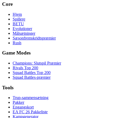
Core
Hjem
Spillere
BETU
Evolutioner
Målsætninger
Sæsonfremskridtspræmier
Rush
Game Modes
Champions: Slutspil Præmier
Rivals Top 200
Squad Battles Top 200
Squad Battles-præmier
Tools
Trup-sammensætning
Pakker
Engangskort
EA FC 26 Pakkeliste
Kampgenerator