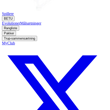
Spillere
BETU
Evolutioner
Målsætninger
Rangliste
Pakker
Trup-sammensætning
MyClub