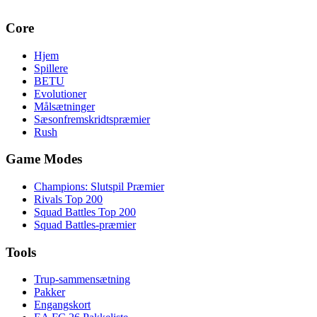
Core
Hjem
Spillere
BETU
Evolutioner
Målsætninger
Sæsonfremskridtspræmier
Rush
Game Modes
Champions: Slutspil Præmier
Rivals Top 200
Squad Battles Top 200
Squad Battles-præmier
Tools
Trup-sammensætning
Pakker
Engangskort