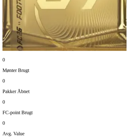
0
Mønter
Brugt
0
Pakker
Åbnet
0
FC-point
Brugt
0
Avg. Value