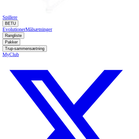
Spillere
BETU
Evolutioner
Målsætninger
Rangliste
Pakker
Trup-sammensætning
MyClub