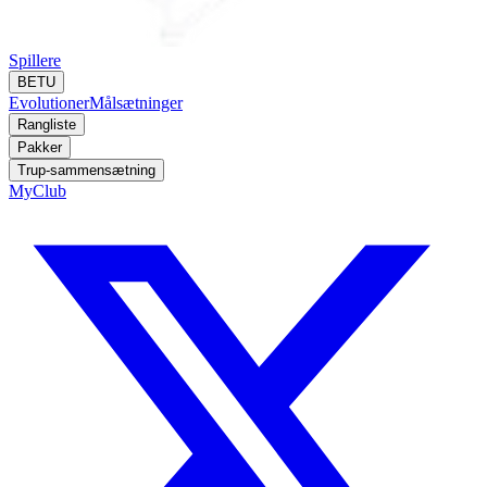
Spillere
BETU
Evolutioner
Målsætninger
Rangliste
Pakker
Trup-sammensætning
MyClub