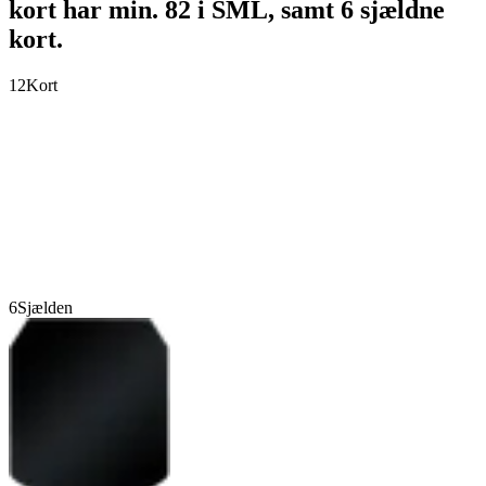
kort har min. 82 i SML, samt 6 sjældne
kort.
12
Kort
6
Sjælden