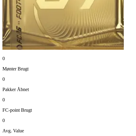
0
Mønter
Brugt
0
Pakker
Åbnet
0
FC-point
Brugt
0
Avg. Value