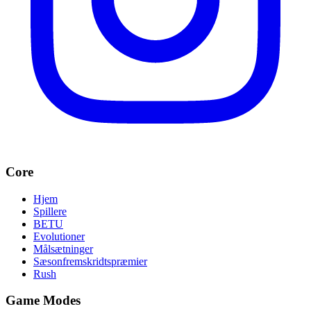
Core
Hjem
Spillere
BETU
Evolutioner
Målsætninger
Sæsonfremskridtspræmier
Rush
Game Modes