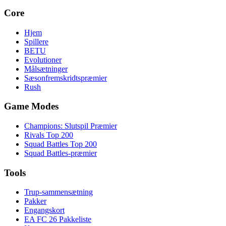
Core
Hjem
Spillere
BETU
Evolutioner
Målsætninger
Sæsonfremskridtspræmier
Rush
Game Modes
Champions: Slutspil Præmier
Rivals Top 200
Squad Battles Top 200
Squad Battles-præmier
Tools
Trup-sammensætning
Pakker
Engangskort
EA FC 26 Pakkeliste