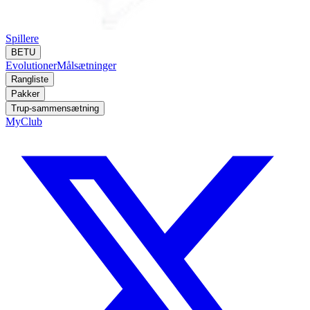
Spillere
BETU
Evolutioner
Målsætninger
Rangliste
Pakker
Trup-sammensætning
MyClub