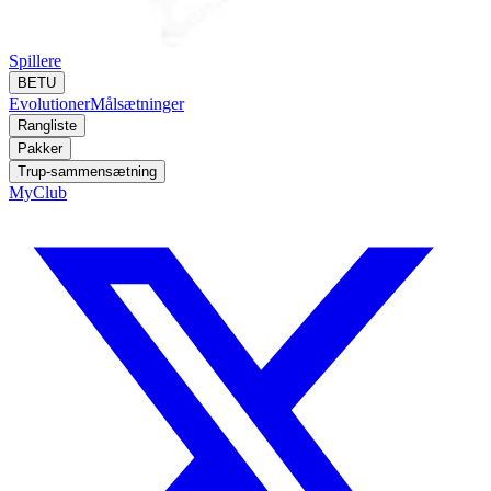
Spillere
BETU
Evolutioner
Målsætninger
Rangliste
Pakker
Trup-sammensætning
MyClub