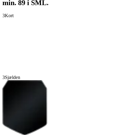
min. 89 i SML.
3
Kort
3
Sjælden