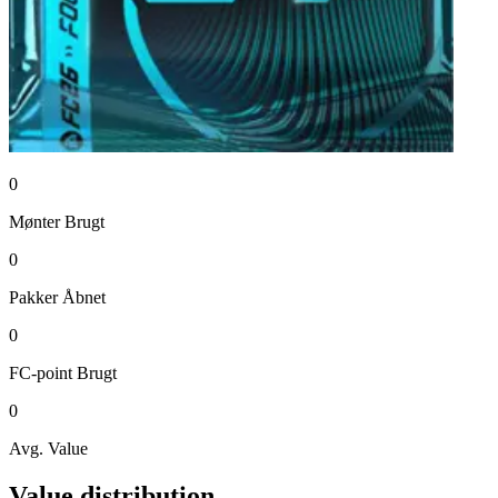
0
Mønter
Brugt
0
Pakker
Åbnet
0
FC-point
Brugt
0
Avg. Value
Value distribution