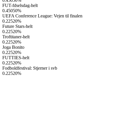
0.45050
%
FUT-fdselsdag-helt
0.45050
%
UEFA Conference League: Vejen til finalen
0.22520
%
Future Stars-helt
0.22520
%
Troftitaner-helt
0.22520
%
Joga Bonito
0.22520
%
FUTTIES-helt
0.22520
%
Fodboldfestival: Stjerner i svb
0.22520
%