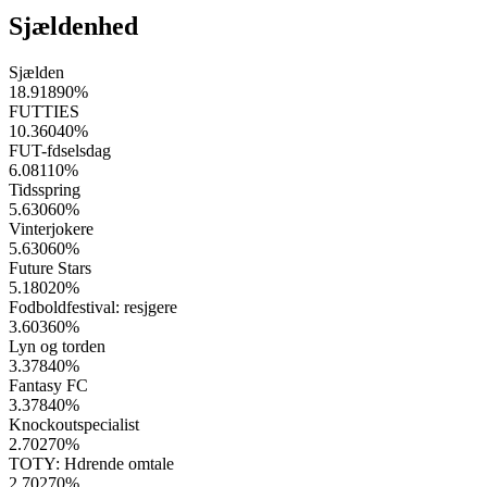
Sjældenhed
Sjælden
18.91890
%
FUTTIES
10.36040
%
FUT-fdselsdag
6.08110
%
Tidsspring
5.63060
%
Vinterjokere
5.63060
%
Future Stars
5.18020
%
Fodboldfestival: resjgere
3.60360
%
Lyn og torden
3.37840
%
Fantasy FC
3.37840
%
Knockoutspecialist
2.70270
%
TOTY: Hdrende omtale
2.70270
%