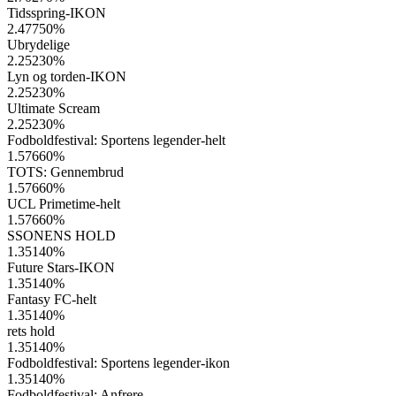
Tidsspring-IKON
2.47750
%
Ubrydelige
2.25230
%
Lyn og torden-IKON
2.25230
%
Ultimate Scream
2.25230
%
Fodboldfestival: Sportens legender-helt
1.57660
%
TOTS: Gennembrud
1.57660
%
UCL Primetime-helt
1.57660
%
SSONENS HOLD
1.35140
%
Future Stars-IKON
1.35140
%
Fantasy FC-helt
1.35140
%
rets hold
1.35140
%
Fodboldfestival: Sportens legender-ikon
1.35140
%
Fodboldfestival: Anfrere