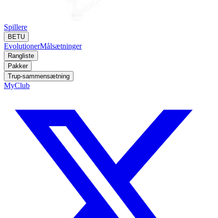
Spillere
BETU
Evolutioner
Målsætninger
Rangliste
Pakker
Trup-sammensætning
MyClub