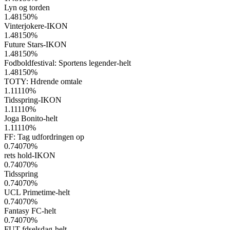
Lyn og torden
1.48150
%
Vinterjokere-IKON
1.48150
%
Future Stars-IKON
1.48150
%
Fodboldfestival: Sportens legender-helt
1.48150
%
TOTY: Hdrende omtale
1.11110
%
Tidsspring-IKON
1.11110
%
Joga Bonito-helt
1.11110
%
FF: Tag udfordringen op
0.74070
%
rets hold-IKON
0.74070
%
Tidsspring
0.74070
%
UCL Primetime-helt
0.74070
%
Fantasy FC-helt
0.74070
%
FUT-fdselsdag-helt