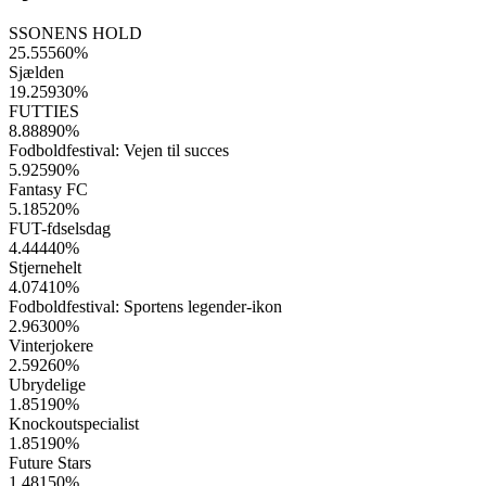
SSONENS HOLD
25.55560
%
Sjælden
19.25930
%
FUTTIES
8.88890
%
Fodboldfestival: Vejen til succes
5.92590
%
Fantasy FC
5.18520
%
FUT-fdselsdag
4.44440
%
Stjernehelt
4.07410
%
Fodboldfestival: Sportens legender-ikon
2.96300
%
Vinterjokere
2.59260
%
Ubrydelige
1.85190
%
Knockoutspecialist
1.85190
%
Future Stars
1.48150
%