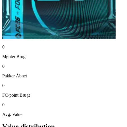
0
Mønter
Brugt
0
Pakker
Åbnet
0
FC-point
Brugt
0
Avg. Value
Value distribution