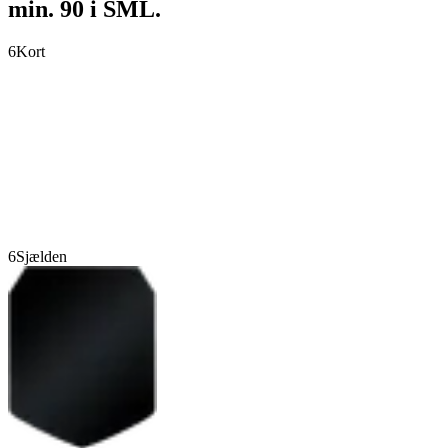
min. 90 i SML.
6
Kort
6
Sjælden