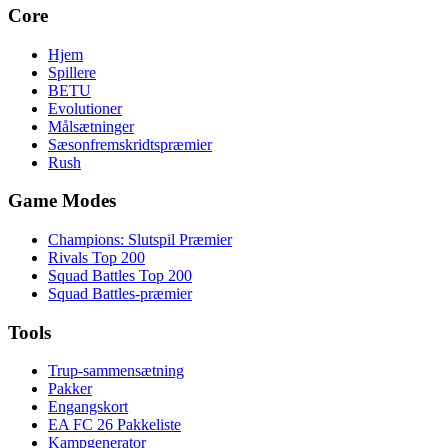
Core
Hjem
Spillere
BETU
Evolutioner
Målsætninger
Sæsonfremskridtspræmier
Rush
Game Modes
Champions: Slutspil Præmier
Rivals Top 200
Squad Battles Top 200
Squad Battles-præmier
Tools
Trup-sammensætning
Pakker
Engangskort
EA FC 26 Pakkeliste
Kampgenerator