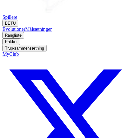
Spillere
BETU
Evolutioner
Målsætninger
Rangliste
Pakker
Trup-sammensætning
MyClub