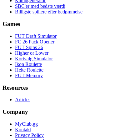
Kampgenerator
SBC'er med bedste værdi
Billigste spillere efter bedømmelse
Games
FUT Draft Simulator
FC 26 Pack Opener
FUT Spins 26
Higher or Lower
Kortvalg Simulator
Ikon Roulette
Helte Roulette
FUT Memory
Resources
Articles
Company
MyClub.gg
Kontakt
Privacy Policy