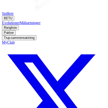
Spillere
BETU
Evolutioner
Målsætninger
Rangliste
Pakker
Trup-sammensætning
MyClub