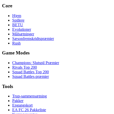
Core
Hjem
Spillere
BETU
Evolutioner
Målsætninger
Sæsonfremskridtspræmier
Rush
Game Modes
Champions: Slutspil Præmier
Rivals Top 200
Squad Battles Top 200
Squad Battles-præmier
Tools
Trup-sammensætning
Pakker
Engangskort
EA FC 26 Pakkeliste