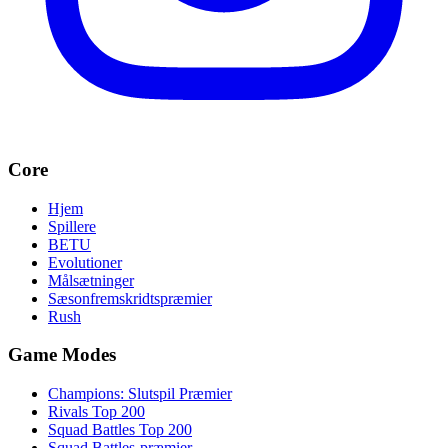
Core
Hjem
Spillere
BETU
Evolutioner
Målsætninger
Sæsonfremskridtspræmier
Rush
Game Modes
Champions: Slutspil Præmier
Rivals Top 200
Squad Battles Top 200
Squad Battles-præmier