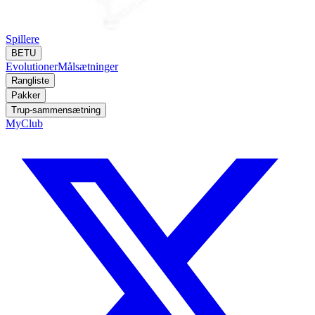
Spillere
BETU
Evolutioner
Målsætninger
Rangliste
Pakker
Trup-sammensætning
MyClub