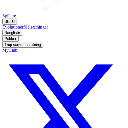
Spillere
BETU
Evolutioner
Målsætninger
Rangliste
Pakker
Trup-sammensætning
MyClub