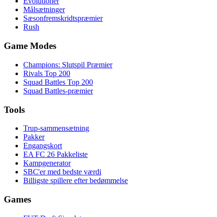
Evolutioner
Målsætninger
Sæsonfremskridtspræmier
Rush
Game Modes
Champions: Slutspil Præmier
Rivals Top 200
Squad Battles Top 200
Squad Battles-præmier
Tools
Trup-sammensætning
Pakker
Engangskort
EA FC 26 Pakkeliste
Kampgenerator
SBC'er med bedste værdi
Billigste spillere efter bedømmelse
Games