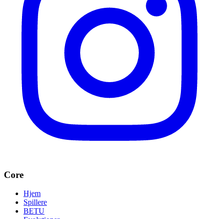
Core
Hjem
Spillere
BETU