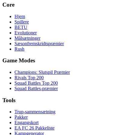
Core
Hjem
Spillere
BETU
Evolutioner
Målsætninger
Sæsonfremskridtspræmier
Rush
Game Modes
Champions: Slutspil Præmier
Rivals Top 200
Squad Battles Top 200
Squad Battles-præmier
Tools
Trup-sammensætning
Pakker
Engangskort
EA FC 26 Pakkeliste
Kampgenerator