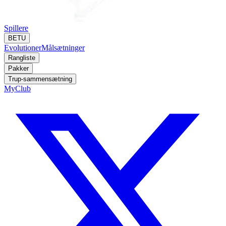
Spillere
BETU
Evolutioner
Målsætninger
Rangliste
Pakker
Trup-sammensætning
MyClub