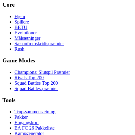
Core
Hjem
Spillere
BETU
Evolutioner
Målsætninger
Sæsonfremskridtspræmier
Rush
Game Modes
Champions: Slutspil Præmier
Rivals Top 200
Squad Battles Top 200
Squad Battles-præmier
Tools
Trup-sammensætning
Pakker
Engangskort
EA FC 26 Pakkeliste
Kampgenerator