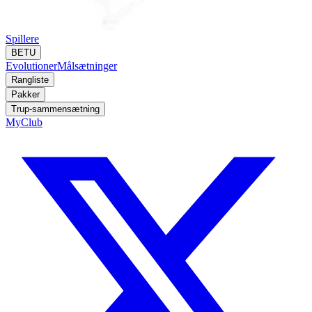
Spillere
BETU
Evolutioner
Målsætninger
Rangliste
Pakker
Trup-sammensætning
MyClub