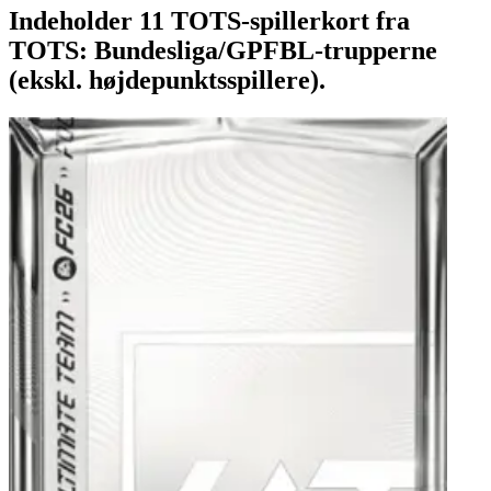
Indeholder 11 TOTS-spillerkort fra
TOTS: Bundesliga/GPFBL-trupperne
(ekskl. højdepunktsspillere).