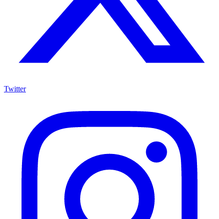
Twitter