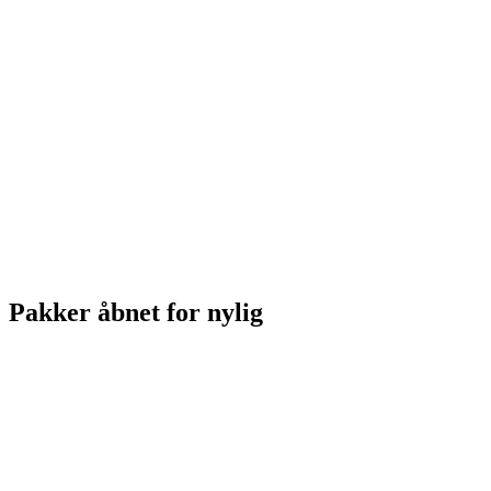
Pakker åbnet for nylig