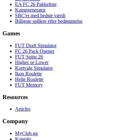
EA FC 26 Pakkeliste
Kampgenerator
SBC'er med bedste værdi
Billigste spillere efter bedømmelse
Games
FUT Draft Simulator
FC 26 Pack Opener
FUT Spins 26
Higher or Lower
Kortvalg Simulator
Ikon Roulette
Helte Roulette
FUT Memory
Resources
Articles
Company
MyClub.gg
Kontakt