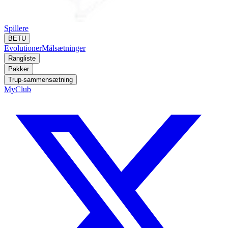
Spillere
BETU
Evolutioner
Målsætninger
Rangliste
Pakker
Trup-sammensætning
MyClub