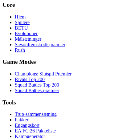
Core
Hjem
Spillere
BETU
Evolutioner
Målsætninger
Sæsonfremskridtspræmier
Rush
Game Modes
Champions: Slutspil Præmier
Rivals Top 200
Squad Battles Top 200
Squad Battles-præmier
Tools
Trup-sammensætning
Pakker
Engangskort
EA FC 26 Pakkeliste
Kampgenerator