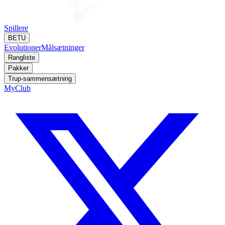
Spillere
BETU
Evolutioner
Målsætninger
Rangliste
Pakker
Trup-sammensætning
MyClub