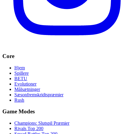
Core
Hjem
Spillere
BETU
Evolutioner
Målsætninger
Sæsonfremskridtspræmier
Rush
Game Modes
Champions: Slutspil Præmier
Rivals Top 200
Squad Battles Top 200