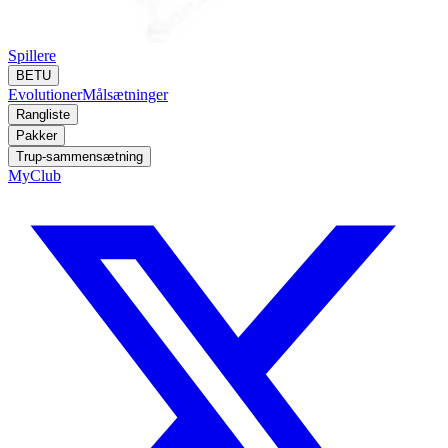
Spillere
BETU
Evolutioner
Målsætninger
Rangliste
Pakker
Trup-sammensætning
MyClub