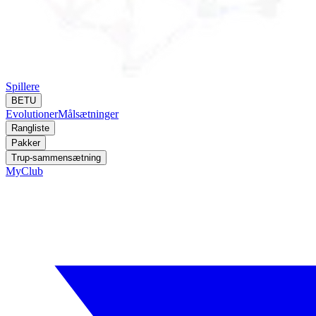
Spillere
BETU
Evolutioner
Målsætninger
Rangliste
Pakker
Trup-sammensætning
MyClub