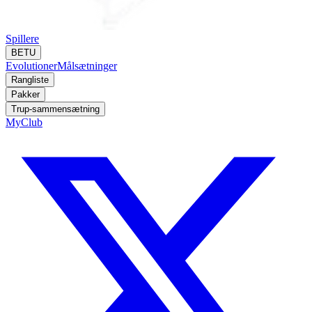
Spillere
BETU
Evolutioner
Målsætninger
Rangliste
Pakker
Trup-sammensætning
MyClub