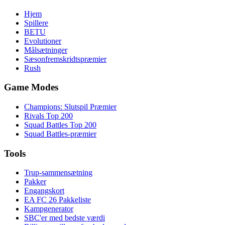
Hjem
Spillere
BETU
Evolutioner
Målsætninger
Sæsonfremskridtspræmier
Rush
Game Modes
Champions: Slutspil Præmier
Rivals Top 200
Squad Battles Top 200
Squad Battles-præmier
Tools
Trup-sammensætning
Pakker
Engangskort
EA FC 26 Pakkeliste
Kampgenerator
SBC'er med bedste værdi