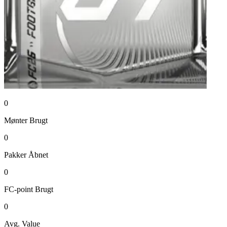
0
Mønter
Brugt
0
Pakker
Åbnet
0
FC-point
Brugt
0
Avg. Value