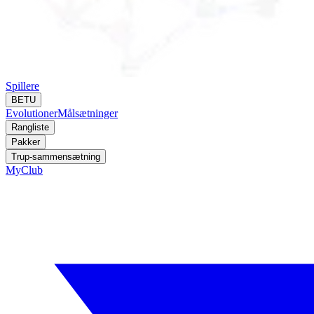
Spillere
BETU
Evolutioner
Målsætninger
Rangliste
Pakker
Trup-sammensætning
MyClub