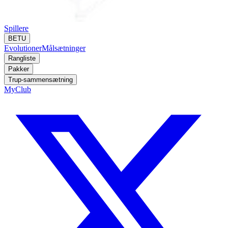
Spillere
BETU
Evolutioner
Målsætninger
Rangliste
Pakker
Trup-sammensætning
MyClub