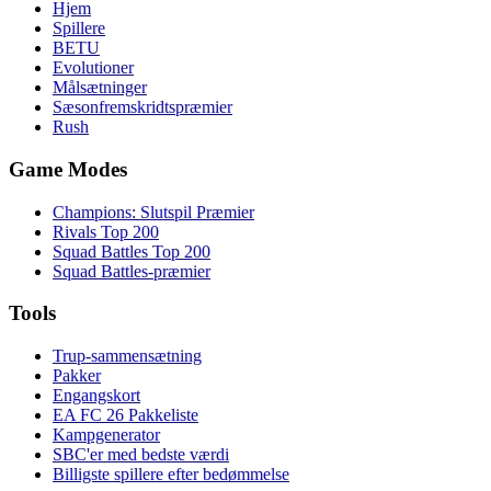
Hjem
Spillere
BETU
Evolutioner
Målsætninger
Sæsonfremskridtspræmier
Rush
Game Modes
Champions: Slutspil Præmier
Rivals Top 200
Squad Battles Top 200
Squad Battles-præmier
Tools
Trup-sammensætning
Pakker
Engangskort
EA FC 26 Pakkeliste
Kampgenerator
SBC'er med bedste værdi
Billigste spillere efter bedømmelse