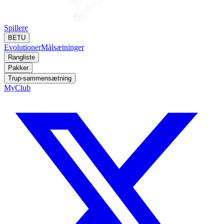
Spillere
BETU
Evolutioner
Målsætninger
Rangliste
Pakker
Trup-sammensætning
MyClub