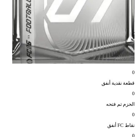
0
قطعة نقدية
أنفق
0
الحزم
تم فتحه
0
نقاط FC
أنفق
0