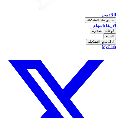
اللاعبون
تحدي بناء التشكيلة
الارتقاء
المهام
لوحات الصدارة
الحزم
أداة صنع التشكيلة
MyClub