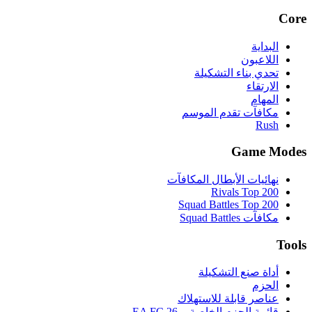
Core
البداية
اللاعبون
تحدي بناء التشكيلة
الارتقاء
المهام
مكافآت تقدم الموسم
Rush
Game Modes
نهائيات الأبطال المكافآت
Rivals Top 200
Squad Battles Top 200
مكافآت Squad Battles
Tools
أداة صنع التشكيلة
الحزم
عناصر قابلة للاستهلاك
قائمة الحزم الخاصة بـ EA FC 26