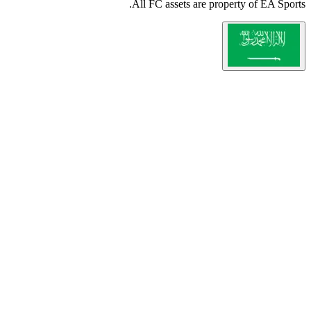
All
FC
a