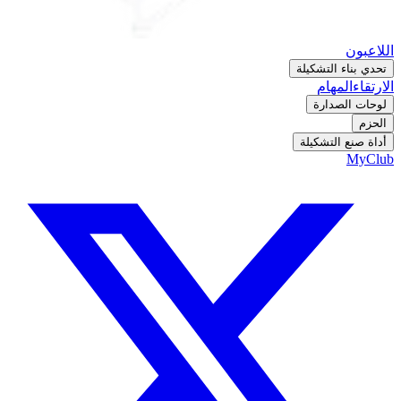
اللاعبون
تحدي بناء التشكيلة
الارتقاء
المهام
لوحات الصدارة
الحزم
أداة صنع التشكيلة
MyClub