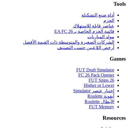
Tools
أداة صنع التشكيلة
الحزم
عناصر قابلة للاستهلاك
قائمة الحزم الخاصة بـ EA FC 26
مولد المباريات
الشركات الصغيرة والمتوسطة ذات القيمة الأفضل
أرخص اللاعبين حسب التصنيف
Games
FUT Draft Simulator
FC 26 Pack Opener
FUT Spins 26
Higher or Lower
اختيار عنصر Simulator
أيقونة Roulette
الأبطال Roulette
FUT Memory
Resources