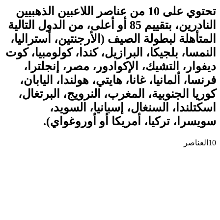
تحتوي على 10 من عناصر اللاعبين الذهبيين
النادرين، بتقييم 85 أو أعلى، من الدول التالية
المتأهلة لبطولة الصيف (الأرجنتين، أستراليا،
النمسا، بلجيكا، البرازيل، كندا، كولومبيا، كوت
ديفوار، التشيك، الإكوادور، مصر، إنجلترا،
فرنسا، ألمانيا، غانا، هايتي، هولندا، اليابان،
كوريا الجنوبية، المغرب، النرويج، البرتغال،
اسكتلندا، السنغال، إسبانيا، السويد،
سويسرا، تركيا، أمريكا أو أوروغواي).
10
العناصر