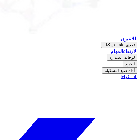
اللاعبون
تحدي بناء التشكيلة
الارتقاء
المهام
لوحات الصدارة
الحزم
أداة صنع التشكيلة
MyClub